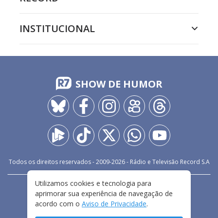
INSTITUCIONAL
SHOW DE HUMOR
Todos os direitos reservados - 2009-
2026
- Rádio e Televisão Record S.A
Utilizamos cookies e tecnologia para
CARREIRA
FALE CONOSCO
PRIVACIDADE
aprimorar sua experiência de navegação de
TERMOS E CONDIÇÕES DE USO
acordo com o
Aviso de Privacidade
.