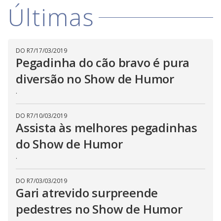
V
d
Últimas
o
i
DO R7
/
17/03/2019
d
Pegadinha do cão bravo é pura
diversão no Show de Humor
e
.
DO R7
/
10/03/2019
o
Assista às melhores pegadinhas
do Show de Humor
.
DO R7
/
03/03/2019
Gari atrevido surpreende
pedestres no Show de Humor