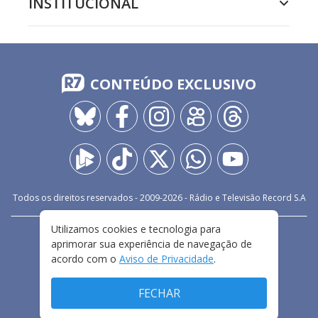
INSTITUCIONAL
CONTEÚDO EXCLUSIVO
Todos os direitos reservados - 2009-
2026
- Rádio e Televisão Record S.A
Utilizamos cookies e tecnologia para
CARREIRA
FALE CONOSCO
PRIVACIDADE
aprimorar sua experiência de navegação de
TERMOS E CONDIÇÕES DE USO
acordo com o
Aviso de Privacidade
.
FECHAR