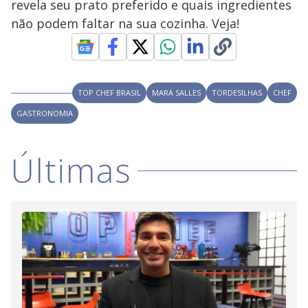
y
revela seu prato preferido e quais ingredientes
não podem faltar na sua cozinha. Veja!
M
V
u
d
o
i
TOP CHEF BRASIL
MARA SALLES
TORDESILHAS
CHEF
GASTRONOMIA
d
Últimas
e
o