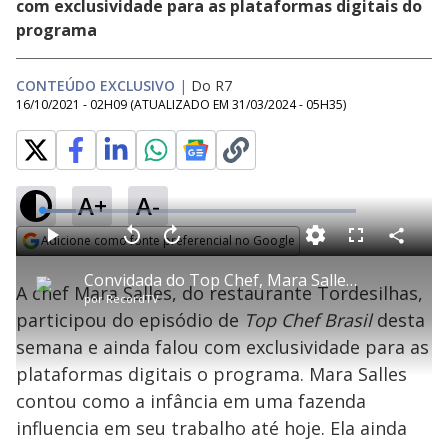
com exclusividade para as plataformas digitais do
programa
CONTEÚDO EXCLUSIVO
|
Do R7
16/10/2021 - 02H09
(ATUALIZADO EM
31/03/2024 - 05H35
)
A+
A-
L
o
a
Adicione como fonte preferencial no Google
d
C
P
V
A
P
F
e
o
l
o
v
u
Opens in new window
d
m
a
l
a
l
:
Convidada do Top Chef, Mara Salles revela suas inspirações na gastronomia
p
y
t
n
l
1
A chef Mara Salles, do restaurante Tordesilhas,
a
a
ç
s
0
por
RecordTV
r
r
a
c
.
t
1
r
l
r
7
participou do episódio de
Top Chef Brasil
desta
i
0
1
e
6
l
s
0
e
%
h
semana e ainda falou com exclusividade para as
e
s
n
a
g
e
r
u
g
plataformas digitais o programa. Mara Salles
n
u
a
d
n
o
d
contou como a infância em uma fazenda
s
o
s
influencia em seu trabalho até hoje. Ela ainda