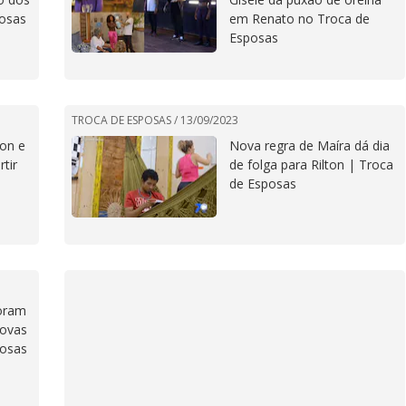
posas
em Renato no Troca de
Esposas
TROCA DE ESPOSAS /
13/09/2023
ton e
Nova regra de Maíra dá dia
tir
de folga para Rilton | Troca
de Esposas
oram
novas
posas