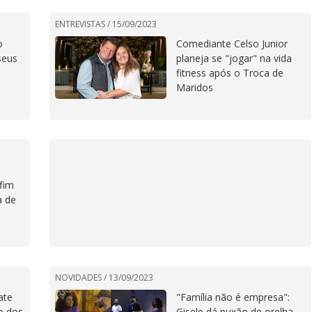
ENTREVISTAS /
15/09/2023
o
Comediante Celso Junior
seus
planeja se "jogar" na vida
fitness após o Troca de
Maridos
fim
a de
NOVIDADES /
13/09/2023
ate
"Família não é empresa":
o dos
Gisele dá puxão de orelha