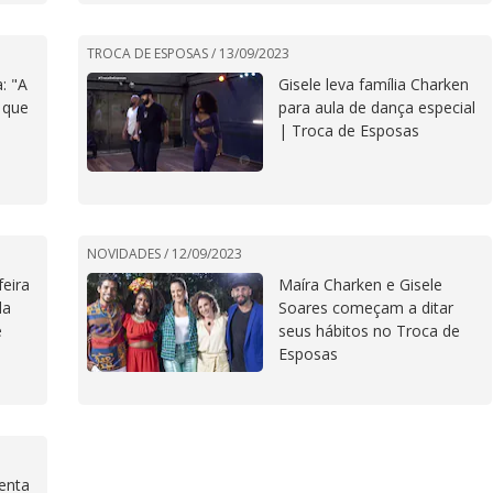
TROCA DE ESPOSAS /
13/09/2023
a: "A
Gisele leva família Charken
 que
para aula de dança especial
| Troca de Esposas
NOVIDADES /
12/09/2023
feira
Maíra Charken e Gisele
da
Soares começam a ditar
e
seus hábitos no Troca de
Esposas
enta