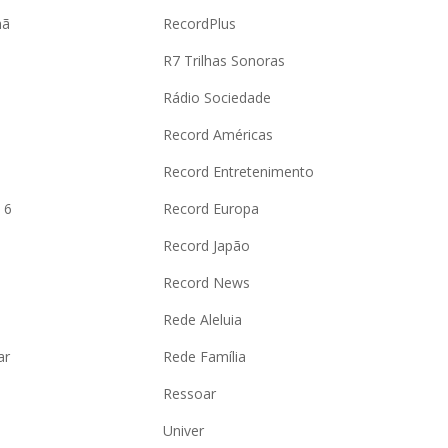
hã
RecordPlus
R7 Trilhas Sonoras
Rádio Sociedade
Record Américas
o
Record Entretenimento
 6
Record Europa
Record Japão
Record News
Rede Aleluia
ar
Rede Família
Ressoar
Univer