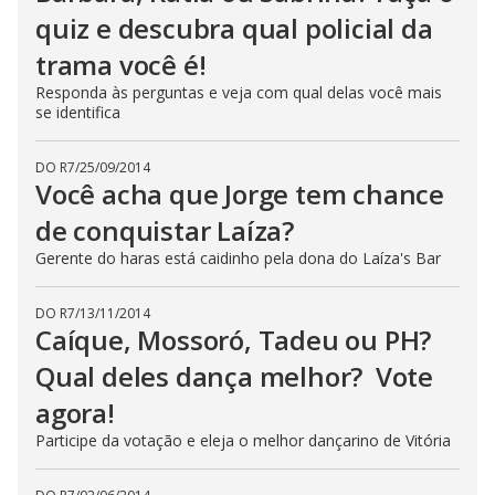
quiz e descubra qual policial da
i
trama você é!
d
Responda às perguntas e veja com qual delas você mais
se identifica
e
DO R7
/
25/09/2014
Você acha que Jorge tem chance
o
de conquistar Laíza?
Gerente do haras está caidinho pela dona do Laíza's Bar
DO R7
/
13/11/2014
Caíque, Mossoró, Tadeu ou PH?
Qual deles dança melhor? Vote
agora!
Participe da votação e eleja o melhor dançarino de Vitória