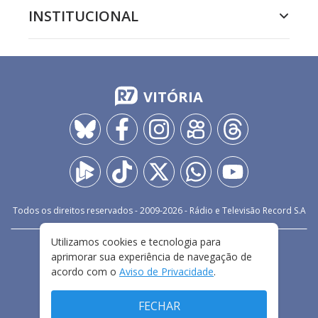
INSTITUCIONAL
VITÓRIA
Todos os direitos reservados - 2009-
2026
- Rádio e Televisão Record S.A
Utilizamos cookies e tecnologia para
CARREIRA
FALE CONOSCO
PRIVACIDADE
aprimorar sua experiência de navegação de
TERMOS E CONDIÇÕES DE USO
acordo com o
Aviso de Privacidade
.
FECHAR