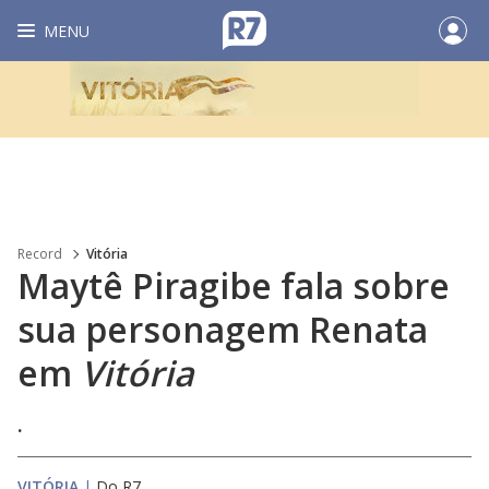
MENU
Record
Vitória
Maytê Piragibe fala sobre
sua personagem Renata
em
Vitória
.
VITÓRIA
|
Do R7