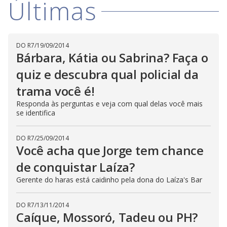
Últimas
i
d
DO R7
/
19/09/2014
Bárbara, Kátia ou Sabrina? Faça o
e
quiz e descubra qual policial da
trama você é!
o
Responda às perguntas e veja com qual delas você mais
se identifica
DO R7
/
25/09/2014
Você acha que Jorge tem chance
de conquistar Laíza?
Gerente do haras está caidinho pela dona do Laíza's Bar
DO R7
/
13/11/2014
Caíque, Mossoró, Tadeu ou PH?