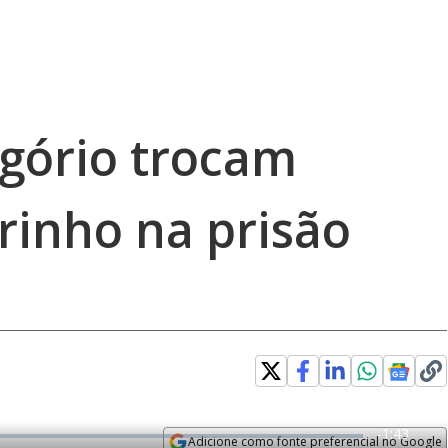
gório trocam
rinho na prisão
R
-
1:43
Adicione como fonte preferencial no Google