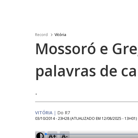
Record
Vitória
Mossoró e Gre
palavras de ca
.
VITÓRIA
|
Do R7
03/10/2014 - 23H28
(ATUALIZADO EM
12/08/2025 - 13H01
)
A+
A-
L