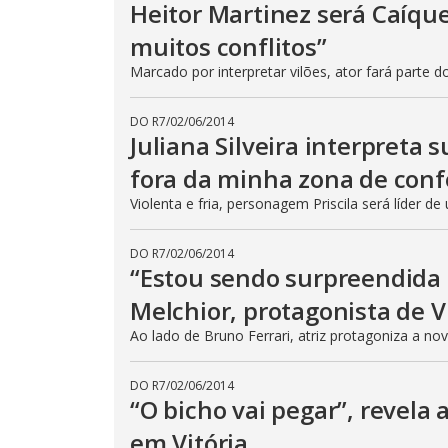
Heitor Martinez será Caíque
muitos conflitos”
Marcado por interpretar vilões, ator fará parte 
DO R7
/
02/06/2014
Juliana Silveira interpreta s
fora da minha zona de conf
Violenta e fria, personagem Priscila será líder d
DO R7
/
02/06/2014
“Estou sendo surpreendida a
Melchior, protagonista de V
Ao lado de Bruno Ferrari, atriz protagoniza a no
DO R7
/
02/06/2014
“O bicho vai pegar”, revel
em Vitória