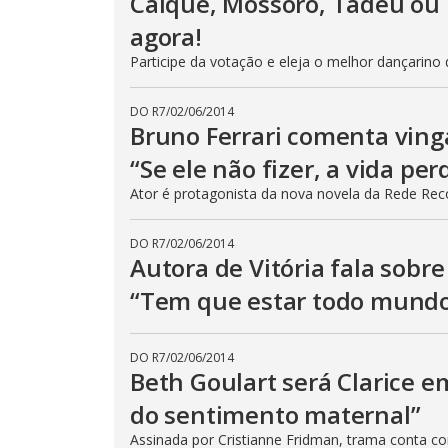
Caíque, Mossoró, Tadeu ou
agora!
Participe da votação e eleja o melhor dançarino d
DO R7
/
02/06/2014
Bruno Ferrari comenta ving
“Se ele não fizer, a vida per
Ator é protagonista da nova novela da Rede Rec
DO R7
/
02/06/2014
Autora de Vitória fala sobr
“Tem que estar todo mundo
DO R7
/
02/06/2014
Beth Goulart será Clarice 
do sentimento maternal”
Assinada por Cristianne Fridman, trama conta