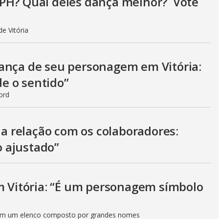
i
 PH? Qual deles dança melhor? Vote
d
e Vitória
ança de seu personagem em Vitória:
e
de o sentido”
ord
o
e a relação com os colaboradores:
 ajustado”
em Vitória: “É um personagem símbolo
 com um elenco composto por grandes nomes