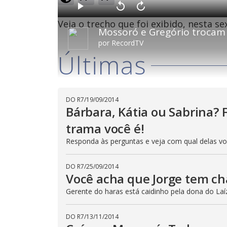
o
a
d
P
V
A
e
l
o
v
d
Veja o trecho que foi exibido, nesta s
a
l
a
:
Mossoró e Gregório trocam 
y
t
n
9
a
ç
.
r
a
5
por
RecordTV
1
r
1
0
1
%
Últimas
s
0
e
s
g
e
u
g
n
u
d
n
o
d
s
o
s
DO R7
/
19/09/2014
Bárbara, Kátia ou Sabrina? F
trama você é!
M
u
Responda às perguntas e veja com qual delas voc
d
o
DO R7
/
25/09/2014
Você acha que Jorge tem ch
Gerente do haras está caidinho pela dona do Laí
DO R7
/
13/11/2014