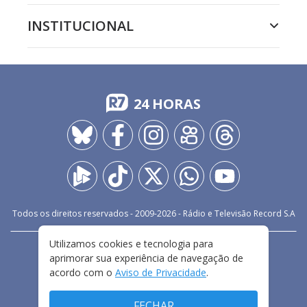
INSTITUCIONAL
24 HORAS
Todos os direitos reservados - 2009-
2026
- Rádio e Televisão Record S.A
Utilizamos cookies e tecnologia para
CARREIRA
FALE CONOSCO
PRIVACIDADE
aprimorar sua experiência de navegação de
TERMOS E CONDIÇÕES DE USO
acordo com o
Aviso de Privacidade
.
FECHAR