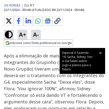
24 HORAS
|
Do R7
22/11/2024 - 05H46
(ATUALIZADO EM
22/11/2024 - 05H46
)
A+
A-
Loaded
:
14.76%
Adicione como fonte preferencial no Google
Ativar
Som
Opens in new window
Especial A Fazenda
Após a eliminação de mais uma aliada, os
16: Sacha, Sidney, Yuri
e Gui falam sobre
integrantes do Grupinho (também chamado de
jogo e planos para o
Novo Grupão) tiveram uma reunião sobre como
futuro
deverá ser o tratamento com os integrantes do
G4, especialmente Sacha. “Deixa eles”, disse
Flora. “Vou ignorar 100%”, afirmou Sidney.
“Confrontar só está dando VT e fortalecendo o
argumento desse cara”, observou Flora. Depois,
eles analisaram suas posturas em relação a