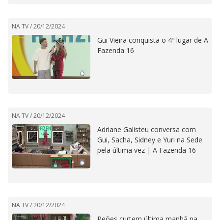
NA TV /
20/12/2024
Gui Vieira conquista o 4º lugar de A
Fazenda 16
NA TV /
20/12/2024
Adriane Galisteu conversa com
Gui, Sacha, Sidney e Yuri na Sede
pela última vez | A Fazenda 16
NA TV /
20/12/2024
Peões curtem última manhã na