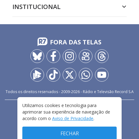
INSTITUCIONAL
FORA DAS TELAS
Todos os direitos reservados - 2009-
2026
- Rádio e Televisão Record S.A
Utilizamos cookies e tecnologia para
CARREIRA
FALE CONOSCO
PRIVACIDADE
aprimorar sua experiência de navegação de
TERMOS E CONDIÇÕES DE USO
acordo com o
Aviso de Privacidade
.
FECHAR