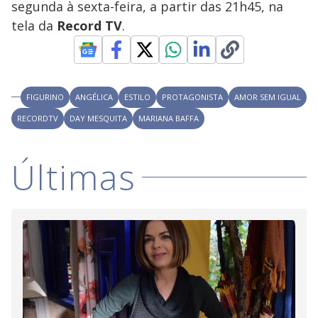
segunda à sexta-feira, a partir das 21h45, na
tela da
Record TV
.
FIGURINO
ANGÉLICA
ESTILO
PROTAGONISTA
AMOR SEM IGUAL
RECORDTV
DAY MESQUITA
MARIANA BAFFA
Últimas