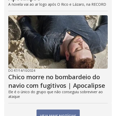
A novela vai ao ar logo após O Rico e Lázaro, na RECORD
DO R7
/
14/10/2024
Chico morre no bombardeio do
navio com fugitivos | Apocalipse
Ele é o único do grupo que não conseguiu sobreviver ao
ataque
VEJA MAIS NOTÍCIAS