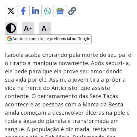
A+
A-
Loaded
:
9.26%
Adicione como fonte preferencial no Google
Subtitles
Ativar
Som
Opens in new window
Isabela acaba chorando pela morte de seu pai e
o tirano a manipula novamente. Após seduzi-la,
ele pede para que ela prove seu amor dando
sua vida por ele. Assim, a jovem tira a própria
vida na frente do Anticristo, que assiste
contente. O derramamento das Sete Taças
acontece e as pessoas com a Marca da Besta
ainda começam a desenvolver úlceras na pele e
toda a água do planeta é transformada em
sangue. A população é dizimada, restando