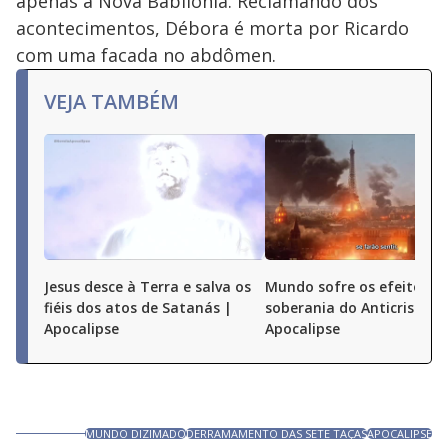
apenas a Nova Babilônia. Reclamando dos
acontecimentos, Débora é morta por Ricardo
com uma facada no abdômen.
VEJA TAMBÉM
Jesus desce à Terra e salva os
Mundo sofre os efeitos d
fiéis dos atos de Satanás |
soberania do Anticristo |
Apocalipse
Apocalipse
MUNDO DIZIMADO
DERRAMAMENTO DAS SETE TAÇAS
APOCALIPSE