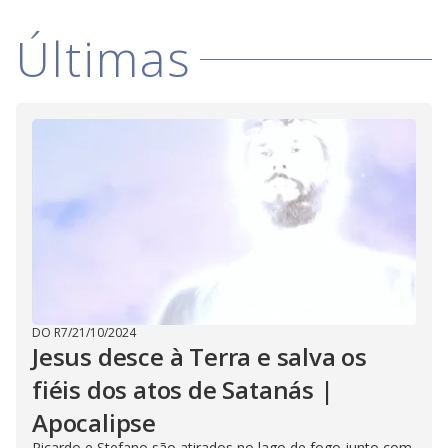
Últimas
DO R7
/
21/10/2024
Jesus desce à Terra e salva os
fiéis dos atos de Satanás |
Apocalipse
Ricardo e Stefano são atirados no lago de fogo junto com