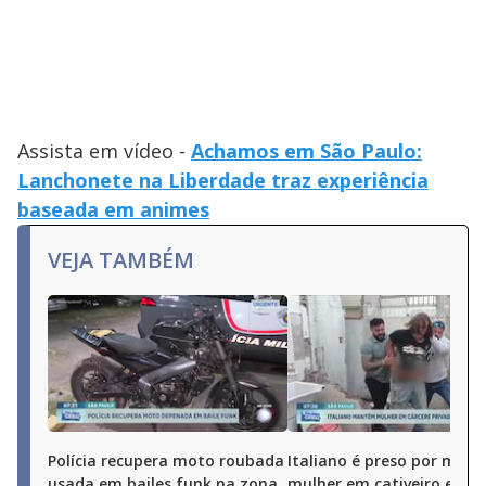
Assista em vídeo -
Achamos em São Paulo:
Lanchonete na Liberdade traz experiência
baseada em animes
VEJA TAMBÉM
Polícia recupera moto roubada
Italiano é preso por mant
usada em bailes funk na zona
mulher em cativeiro em S