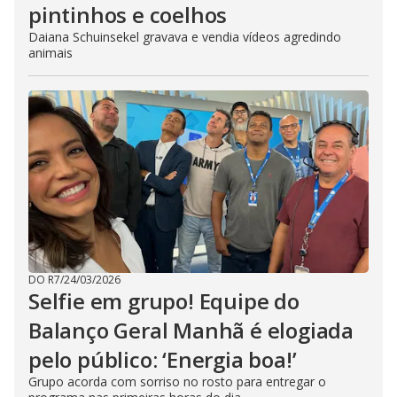
pintinhos e coelhos
Daiana Schuinsekel gravava e vendia vídeos agredindo
animais
DO R7
/
24/03/2026
Selfie em grupo! Equipe do
Balanço Geral Manhã é elogiada
pelo público: ‘Energia boa!’
Grupo acorda com sorriso no rosto para entregar o