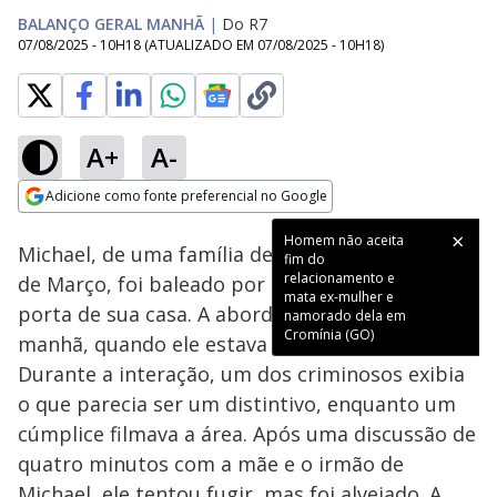
BALANÇO GERAL MANHÃ
|
Do R7
07/08/2025 - 10H18
(ATUALIZADO EM
07/08/2025 - 10H18
)
A+
A-
Loaded
:
49.39%
Adicione como fonte preferencial no Google
Subtitles
Ativar
Som
Opens in new window
Homem não aceita
Michael, de uma família de comerciantes da 25
fim do
relacionamento e
de Março, foi baleado por supostos policiais na
mata ex-mulher e
porta de sua casa. A abordagem ocorreu pela
namorado dela em
Cromínia (GO)
manhã, quando ele estava em sua caminhonete.
Durante a interação, um dos criminosos exibia
o que parecia ser um distintivo, enquanto um
cúmplice filmava a área. Após uma discussão de
quatro minutos com a mãe e o irmão de
Michael, ele tentou fugir, mas foi alvejado. A