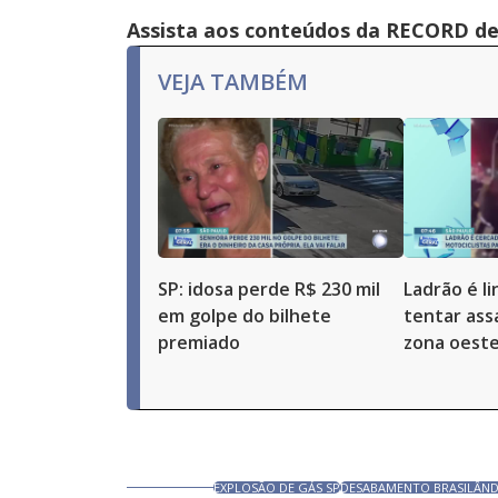
Assista aos conteúdos da RECORD de 
VEJA TAMBÉM
SP: idosa perde R$ 230 mil
Ladrão é l
em golpe do bilhete
tentar ass
premiado
zona oeste
EXPLOSÃO DE GÁS SP
DESABAMENTO BRASILÂND