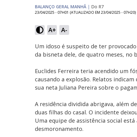
BALANÇO GERAL MANHÃ
|
Do R7
23/04/2025 - 07H01
(ATUALIZADO EM
23/04/2025 - 07H20
)
Loaded
:
22.64%
A+
A-
Ativar
Som
Um idoso é suspeito de ter provocado
da bisneta dele, de quatro meses, no b
Euclides Ferreira teria acendido um fó
causando a explosão. Relatos indicam
sua neta Juliana Pereira sobre o paga
A residência dividida abrigava, além de
duas filhas do casal. O incidente deixo
Uma equipe de assistência social está
desmoronamento.