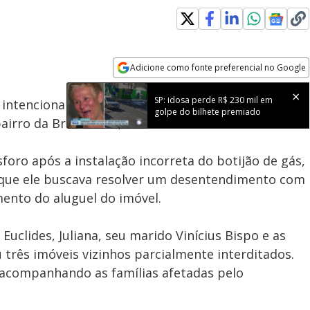
Adicione como fonte preferencial no Google
Subtitles
Velocidade
Opens in new window
SP: idosa perde R$ 230 mil em
 intencionalmente o incêndio que provocou a morte
golpe do bilhete premiado
airro da Brasilândia, na zona norte de São Paulo.
sforo após a instalação incorreta do botijão de gás,
 que ele buscava resolver um desentendimento com
mento do aluguel do imóvel.
 Euclides, Juliana, seu marido Vinícius Bispo e as
u três imóveis vizinhos parcialmente interditados.
 acompanhando as famílias afetadas pelo