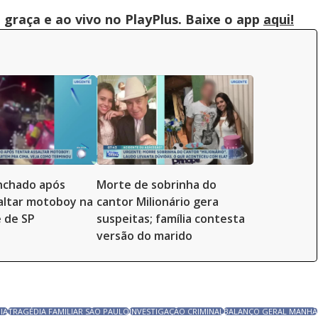
graça e ao vivo no PlayPlus. Baixe o app
aqui!
inchado após
Morte de sobrinha do
altar motoboy na
cantor Milionário gera
 de SP
suspeitas; família contesta
versão do marido
IA
TRAGÉDIA FAMILIAR SÃO PAULO
INVESTIGAÇÃO CRIMINAL
BALANÇO GERAL MANHÃ