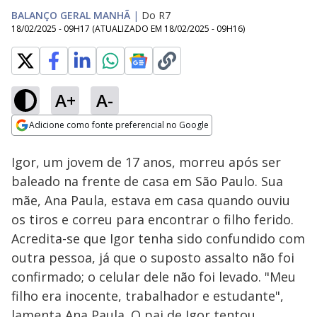
BALANÇO GERAL MANHÃ
|
Do R7
18/02/2025 - 09H17
(ATUALIZADO EM
18/02/2025 - 09H16
)
A+
A-
Loaded
:
32.86%
Adicione como fonte preferencial no Google
Subtitles
Ativar
Som
Opens in new window
Igor, um jovem de 17 anos, morreu após ser
baleado na frente de casa em São Paulo. Sua
mãe, Ana Paula, estava em casa quando ouviu
os tiros e correu para encontrar o filho ferido.
Acredita-se que Igor tenha sido confundido com
outra pessoa, já que o suposto assalto não foi
confirmado; o celular dele não foi levado. "Meu
filho era inocente, trabalhador e estudante",
lamenta Ana Paula. O pai de Igor tentou