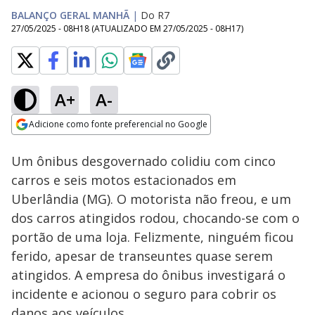
BALANÇO GERAL MANHÃ
|
Do R7
27/05/2025 - 08H18
(ATUALIZADO EM
27/05/2025 - 08H17
)
A+
A-
Loaded
:
82.53%
Adicione como fonte preferencial no Google
Subtitles
Ativar
Som
Opens in new window
Um ônibus desgovernado colidiu com cinco
carros e seis motos estacionados em
Uberlândia (MG). O motorista não freou, e um
dos carros atingidos rodou, chocando-se com o
portão de uma loja. Felizmente, ninguém ficou
ferido, apesar de transeuntes quase serem
atingidos. A empresa do ônibus investigará o
incidente e acionou o seguro para cobrir os
danos aos veículos.