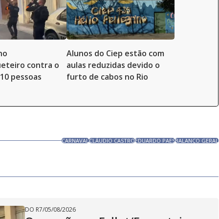
no
Alunos do Ciep estão com
ueteiro contra o
aulas reduzidas devido o
10 pessoas
furto de cabos no Rio
CARNAVAL
CLÁUDIO CASTRO
EDUARDO PAES
BALANÇO GERAL
DO R7
/
05/08/2026