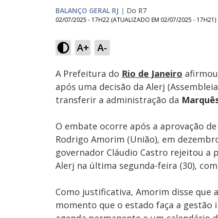
BALANÇO GERAL RJ
|
Do R7
02/07/2025 - 17H22
(ATUALIZADO EM
02/07/2025 - 17H21
)
Loaded
:
21.67%
A+
A-
Ativar
Som
A Prefeitura do
Rio de Janeiro
afirmou 
após uma decisão da Alerj (Assembleia 
transferir a administração da
Marquês
O embate ocorre após a aprovação de 
Rodrigo Amorim (União), em dezembro 
governador Cláudio Castro rejeitou a 
Alerj na última segunda-feira (30), com
Como justificativa, Amorim disse que a
momento que o estado faça a gestão 