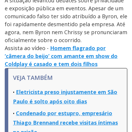
A situação levantou debates sobre privacidade
e exposição pública em eventos. Apesar de um
comunicado falso ter sido atribuído a Byron, ele
foi rapidamente desmentido pela empresa. Até
agora, nem Byron nem Chrissy se pronunciaram
oficialmente sobre o ocorrido.
Assista ao vídeo -
Homem flagrado por
‘câmera do beijo’ com amante em show do
Coldplay é casado e tem dois filhos
VEJA TAMBÉM
Eletricista preso injustamente em São
Paulo é solto após oito dias
Condenado por estupro, empresário
Thiago Brennand recebe visitas íntimas