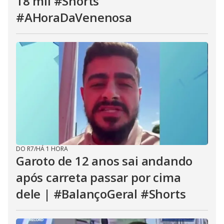
18 mil #Shorts
#AHoraDaVenenosa
DO R7
/
HÁ 1 HORA
Garoto de 12 anos sai andando
após carreta passar por cima
dele | #BalançoGeral #Shorts