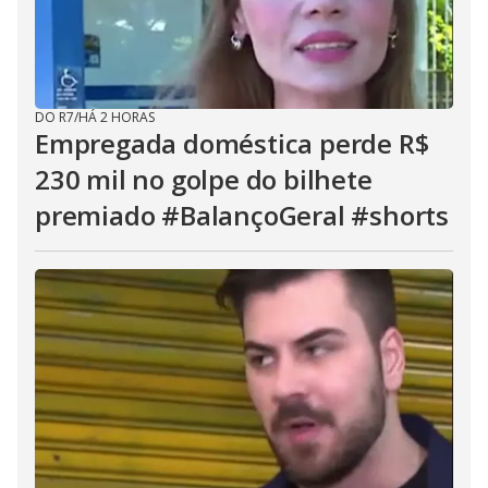
DO R7
/
HÁ 2 HORAS
Empregada doméstica perde R$
230 mil no golpe do bilhete
premiado #BalançoGeral #shorts