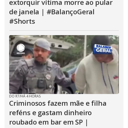
extorquir vítima morre ao pular
de janela | #BalançoGeral
#Shorts
DO R7
/
HÁ 4 HORAS
Criminosos fazem mãe e filha
reféns e gastam dinheiro
roubado em bar em SP |