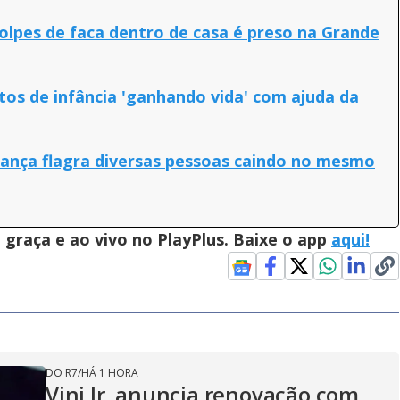
lpes de faca dentro de casa é preso na Grande
os de infância 'ganhando vida' com ajuda da
ança flagra diversas pessoas caindo no mesmo
graça e ao vivo no PlayPlus. Baixe o app
aqui!
DO R7
/
HÁ 1 HORA
Vini Jr. anuncia renovação com