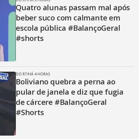
Quatro alunas passam mal após
beber suco com calmante em
escola pública #BalançoGeral
#shorts
DO R7
/
HÁ 4 HORAS
Boliviano quebra a perna ao
pular de janela e diz que fugia
de cárcere #BalançoGeral
#Shorts