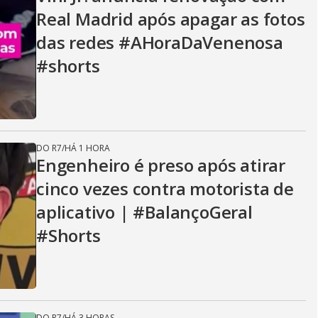
Real Madrid após apagar as fotos
das redes #AHoraDaVenenosa
#shorts
DO R7
/
HÁ 1 HORA
Engenheiro é preso após atirar
cinco vezes contra motorista de
aplicativo | #BalançoGeral
#Shorts
DO R7
/
HÁ 3 HORAS