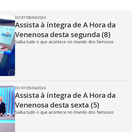
V
i
DO R7
/
08/04/2024
Assista à íntegra de A Hora da
Venenosa desta segunda (8)
d
Saiba tudo o que acontece no mundo dos famosos
e
o
DO R7
/
05/04/2024
Assista à íntegra de A Hora da
Venenosa desta sexta (5)
Saiba tudo o que acontece no mundo dos famosos