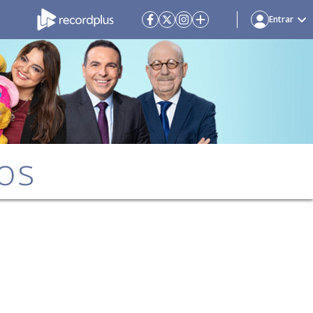
Entrar
os