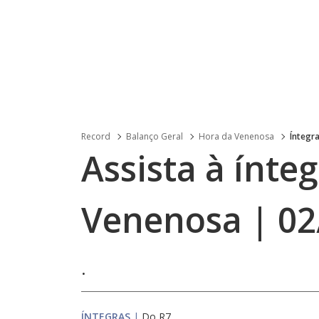
Record
Balanço Geral
Hora da Venenosa
Íntegr
Assista à ínte
Venenosa | 02
.
ÍNTEGRAS
|
Do R7