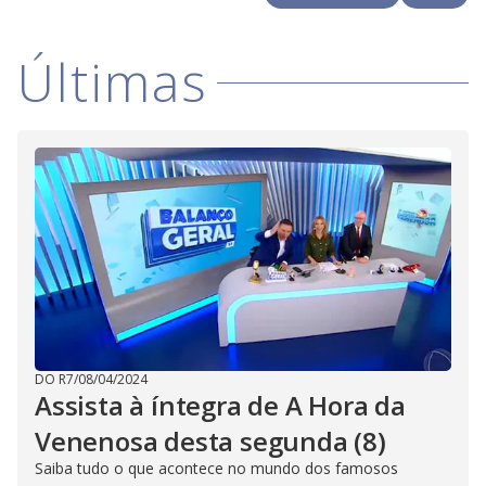
i
Últimas
d
e
o
DO R7
/
08/04/2024
Assista à íntegra de A Hora da
Venenosa desta segunda (8)
Saiba tudo o que acontece no mundo dos famosos