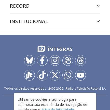
RECORD
INSTITUCIONAL
ÍNTEGRAS
Todos os direitos reservados - 2009-
2026
- Rádio e Televisão Record S.A
Utilizamos cookies e tecnologia para
CARREIRA
FALE CONOSCO
PRIVACIDADE
aprimorar sua experiência de navegação de
TERMOS E CONDIÇÕES DE USO
acordo com o
Aviso de Privacidade
.