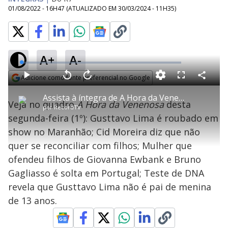
01/08/2022 - 16H47
(ATUALIZADO EM
30/03/2024 - 11H35
)
A+
A-
L
o
a
Adicione como fonte preferencial no Google
d
C
P
V
A
P
F
e
o
l
o
v
u
Opens in new window
d
m
a
l
a
l
:
Assista à íntegra de A Hora da Venenosa desta segunda-feira (1º)
p
y
t
n
l
1
Veja no quadro
A Hora da Venenosa
desta
a
a
ç
s
.
por
RecordTV
r
r
a
c
5
t
1
r
l
r
6
segunda-feira (1º): Gusttavo Lima é roubado em
i
0
1
e
%
l
s
0
e
h
show no Maranhão; Cid Moreira diz que não
e
s
n
a
g
e
r
u
g
quer se reconciliar com filhos; Mulher que
n
u
a
d
n
o
d
ofendeu filhos de Giovanna Ewbank e Bruno
s
o
s
Gagliasso é solta em Portugal; Teste de DNA
y
revela que Gusttavo Lima não é pai de menina
de 13 anos.
M
V
u
d
o