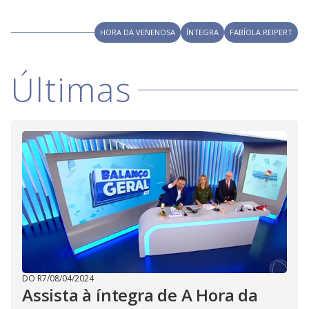
i
HORA DA VENENOSA
ÍNTEGRA
FABÍOLA REIPERT
d
Últimas
e
o
DO R7
/
08/04/2024
Assista à íntegra de A Hora da