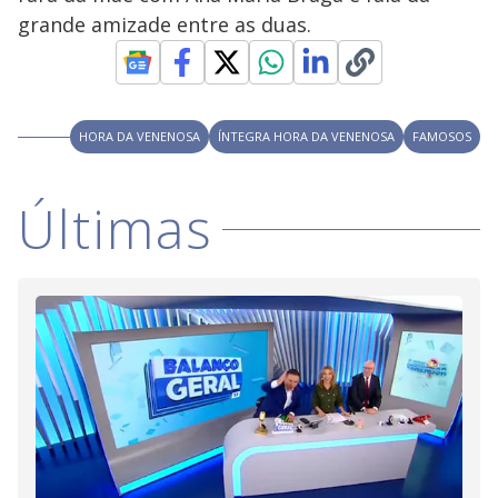
y
grande amizade entre as duas.
M
V
u
d
o
i
HORA DA VENENOSA
ÍNTEGRA HORA DA VENENOSA
FAMOSOS
d
Últimas
e
o