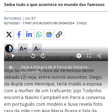
Saiba tudo o que acontece no mundo dos famosos
ÍNTEGRAS
|
Do R7
02/10/2021 - 17H07
(ATUALIZADO EM
20/04/2024 - 21H22
)
A+
A-
L
o
a
Adicione como fonte preferencial no Google
d
C
P
V
A
P
F
e
o
l
o
v
u
Opens in new window
d
m
a
l
a
l
:
Veja a íntegra de A Hora da Venenosa deste sábado (2)
p
y
t
n
l
0
Veja no quadro
A Hora da Venenosa
deste
a
a
ç
s
.
por
RecordTV
r
r
a
c
9
t
1
r
l
r
1
sábado (2) veja, entre outros assuntos: Diego,
i
0
1
e
%
l
s
0
e
h
da dupla com Henrique, teria traído a esposa
e
s
n
a
g
e
r
u
g
com a mulher de um traficante; Jojo Todynho
n
u
a
d
n
o
d
encontra Naomi Campbell em Paris e conversa
s
o
s
em português com modelo e Xuxa revela foto
rara da mãe com Ana Maria Braga e fala da