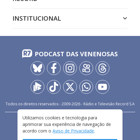
INSTITUCIONAL
PODCAST DAS VENENOSAS
Todos os direitos reservados - 2009-
2026
- Rádio e Televisão Record S.A
Utilizamos cookies e tecnologia para
CARREIRA
FALE CONOSCO
PRIVACIDADE
aprimorar sua experiência de navegação de
TERMOS E CONDIÇÕES DE USO
acordo com o
Aviso de Privacidade
.