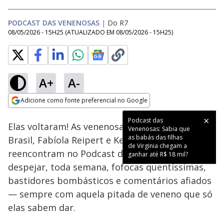
PODCAST DAS VENENOSAS
|
Do R7
08/05/2026 - 15H25
(ATUALIZADO EM
08/05/2026 - 15H25
)
A+
A-
Loaded
:
6.64%
Adicione como fonte preferencial no Google
Ativar
Som
Opens in new window
Podcast das
Elas voltaram! As venenosas mais famosas do
Venenosas: Sabia que
as babás das filhas
Brasil, Fabíola Reipert e Keila Jimenez, se
de Virginia chegam a
reencontram no Podcast das Venenosas para
ganhar até R$ 18 mil?
despejar, toda semana, fofocas quentíssimas,
bastidores bombásticos e comentários afiados
— sempre com aquela pitada de veneno que só
elas sabem dar.