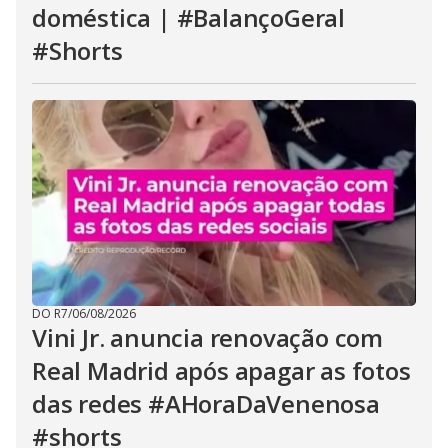
doméstica | #BalançoGeral
#Shorts
DO R7
/
06/08/2026
Vini Jr. anuncia renovação com
Real Madrid após apagar as fotos
das redes #AHoraDaVenenosa
#shorts