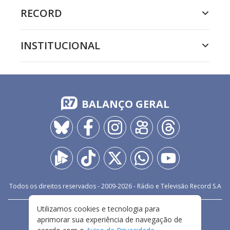
RECORD
INSTITUCIONAL
BALANÇO GERAL
Todos os direitos reservados - 2009-
2026
- Rádio e Televisão Record S.A
Utilizamos cookies e tecnologia para
CARREIRA
FALE CONOSCO
PRIVACIDADE
aprimorar sua experiência de navegação de
TERMOS E CONDIÇÕES DE USO