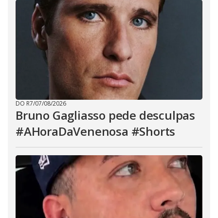
DO R7
/
07/08/2026
Bruno Gagliasso pede desculpas
#AHoraDaVenenosa #Shorts