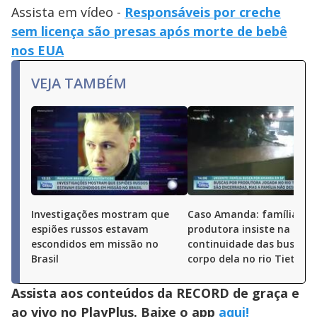
Assista em vídeo -
Responsáveis por creche
sem licença são presas após morte de bebê
nos EUA
VEJA TAMBÉM
Investigações mostram que
Caso Amanda: família da
espiões russos estavam
produtora insiste na
escondidos em missão no
continuidade das buscas 
Brasil
corpo dela no rio Tietê
Assista aos conteúdos da RECORD de graça e
ao vivo no PlayPlus. Baixe o app
aqui!