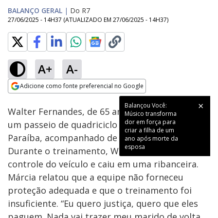
BALANÇO GERAL
|
Do R7
27/06/2025 - 14H37
(ATUALIZADO EM
27/06/2025 - 14H37
)
A+
A-
Loaded
:
23.23%
Adicione como fonte preferencial no Google
Subtitles
Ativar
Som
Opens in new window
Balançou Você:
Walter Fernandes, de 65 anos, faleceu durante
Músico transforma
dor em força para
um passeio de quadriciclo na Praia do Conde,
criar a filha de um
Paraíba, acompanhado de sua esposa, Márcia.
ano após morte da
esposa
Durante o treinamento, Walter perdeu o
controle do veículo e caiu em uma ribanceira.
Márcia relatou que a equipe não forneceu
proteção adequada e que o treinamento foi
insuficiente. “Eu quero justiça, quero que eles
paguem. Nada vai trazer meu marido de volta,