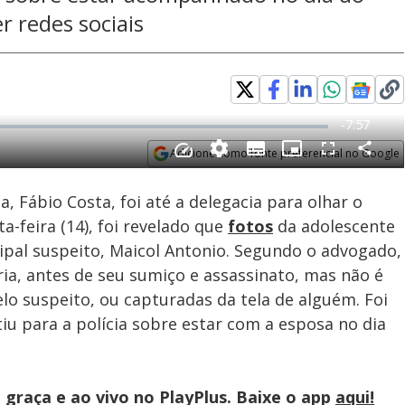
r redes sociais
Adicione como fonte preferencial no Google
Subtitles
Velocidade
Opens in new window
, Fábio Costa, foi até a delegacia para olhar o
a-feira (14), foi revelado que
fotos
da adolescente
ipal suspeito, Maicol Antonio. Segundo o advogado,
ria, antes de seu sumiço e assassinato, mas não é
elo suspeito, ou capturadas da tela de alguém. Foi
 para a polícia sobre estar com a esposa no dia
graça e ao vivo no PlayPlus. Baixe o app
aqui!