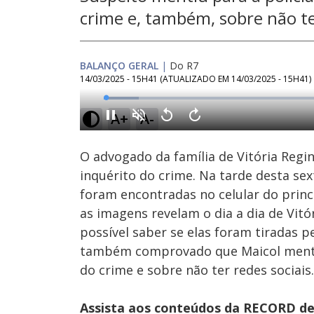
crime e, também, sobre não te
BALANÇO GERAL
|
Do R7
14/03/2025 - 15H41
(ATUALIZADO EM
14/03/2025 - 15H41
)
Loaded
:
7.52%
A+
A-
Ativar
Som
O advogado da família de Vitória Regina
inquérito do crime. Na tarde desta sext
foram encontradas no celular do princ
as imagens revelam o dia a dia de Vitó
possível saber se elas foram tiradas p
também comprovado que Maicol mentiu
do crime e sobre não ter redes sociais.
Assista aos conteúdos da RECORD de 