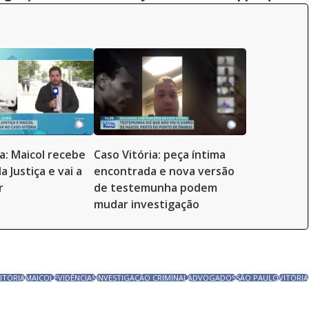
ia: Maicol recebe
Caso Vitória: peça íntima
 Justiça e vai a
encontrada e nova versão
r
de testemunha podem
mudar investigação
ITÓRIA
MAICOL
EVIDÊNCIAS
INVESTIGAÇÃO CRIMINAL
ADVOGADOS
SÃO PAULO
VITÓRIA