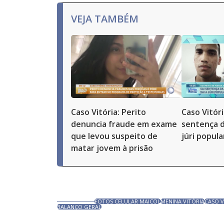
VEJA TAMBÉM
Caso Vitória: Perito
Caso Vitór
denuncia fraude em exame
sentença da
que levou suspeito de
júri popula
matar jovem à prisão
FOTOS CELULAR MAICOL
MENINA VITÓRIA
CASO V
BALANÇO GERAL