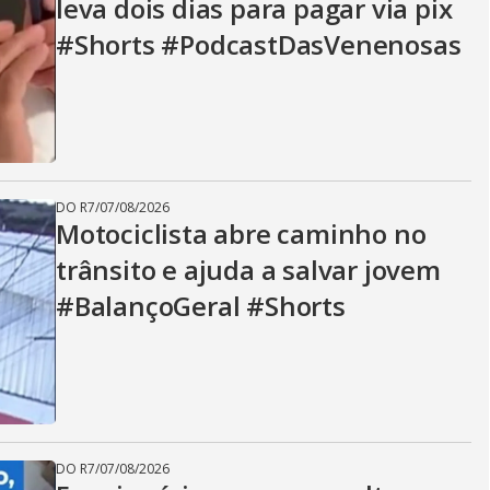
leva dois dias para pagar via pix
#Shorts #PodcastDasVenenosas
DO R7
/
07/08/2026
Motociclista abre caminho no
trânsito e ajuda a salvar jovem
#BalançoGeral #Shorts
DO R7
/
07/08/2026