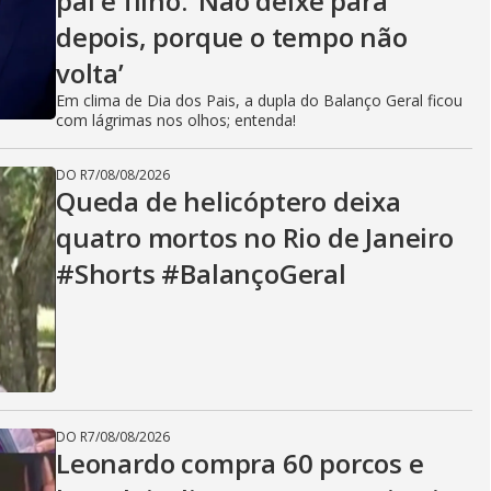
pai e filho: ‘Não deixe para
depois, porque o tempo não
volta’
Em clima de Dia dos Pais, a dupla do Balanço Geral ficou
com lágrimas nos olhos; entenda!
DO R7
/
08/08/2026
Queda de helicóptero deixa
quatro mortos no Rio de Janeiro
#Shorts #BalançoGeral
DO R7
/
08/08/2026
Leonardo compra 60 porcos e