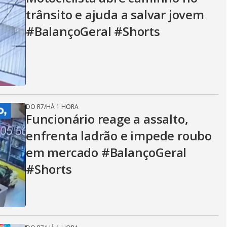
trânsito e ajuda a salvar jovem
#BalançoGeral #Shorts
DO R7
/
HÁ 1 HORA
Funcionário reage a assalto,
enfrenta ladrão e impede roubo
em mercado #BalançoGeral
#Shorts