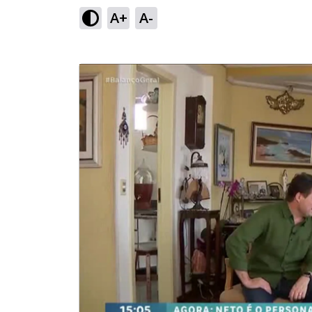
A+
A-