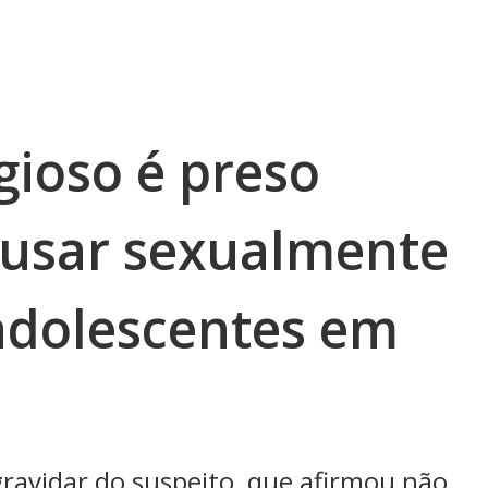
igioso é preso
busar sexualmente
 adolescentes em
ravidar do suspeito, que afirmou não