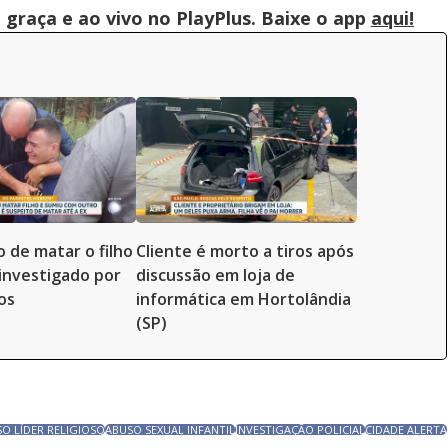
graça e ao vivo no PlayPlus. Baixe o app
aqui!
o de matar o filho
Cliente é morto a tiros após
investigado por
discussão em loja de
os
informática em Hortolândia
(SP)
SO LÍDER RELIGIOSO
ABUSO SEXUAL INFANTIL
INVESTIGAÇÃO POLICIAL
CIDADE ALERTA