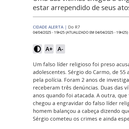
estar arrependido de seus ato
CIDADE ALERTA
|
Do R7
04/04/2025 - 19H25
(ATUALIZADO EM
04/04/2025 - 19H25
)
Loaded
:
20.93%
A+
A-
Ativar
Som
Um falso líder religioso foi preso acu
adolescentes. Sérgio do Carmo, de 55 
pela polícia. Foram 2 anos de investig
receberam três denúncias. Duas das ví
anos quando foi atacada. A outra, que 
chegou a engravidar do falso líder rel
homem balançou a cabeça dizendo que 
Sérgio cometeu os crimes e ainda espe