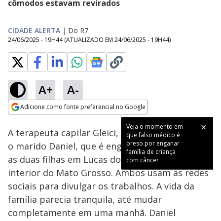
cômodos estavam revirados
CIDADE ALERTA
|
Do R7
24/06/2025 - 19H44
(ATUALIZADO EM
24/06/2025 - 19H44
)
A+
A-
Loaded
:
14.28%
Adicione como fonte preferencial no Google
Subtitles
Ativar
Som
Opens in new window
Veja o momento em
A terapeuta capilar Gleici, de 42 anos, vive com
que falso médico é
preso por enganar
o marido Daniel, que é engenheiro agrônomo, e
família de criança
as duas filhas em Lucas do Rio Verde, no
com câncer
interior do Mato Grosso. Ambos usam as redes
sociais para divulgar os trabalhos. A vida da
família parecia tranquila, até mudar
completamente em uma manhã. Daniel