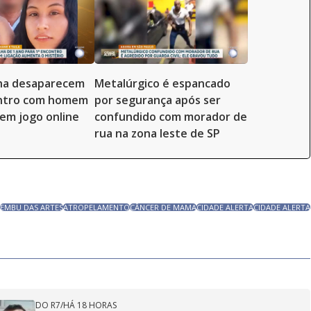
lha desaparecem
Metalúrgico é espancado
ntro com homem
por segurança após ser
em jogo online
confundido com morador de
rua na zona leste de SP
O
EMBU DAS ARTES
ATROPELAMENTO
CÂNCER DE MAMA
CIDADE ALERTA
CIDADE ALERTA
DO R7
/
HÁ 18 HORAS