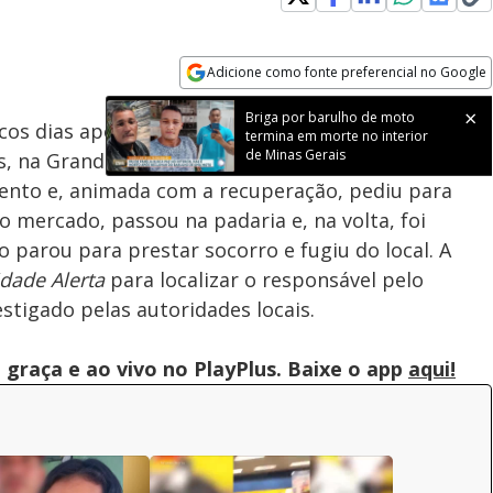
Adicione como fonte preferencial no Google
Subtitles
Velocidade
Opens in new window
Briga por barulho de moto
ucos dias após vencer uma batalha contra um câncer
termina em morte no interior
de Minas Gerais
na Grande São Paulo. Segundo a família, ela havia
ento e, animada com a recuperação, pediu para
ao mercado, passou na padaria e, na volta, foi
 parou para prestar socorro e fugiu do local. A
idade Alerta
para localizar o responsável pelo
stigado pelas autoridades locais.
graça e ao vivo no PlayPlus. Baixe o app
aqui!