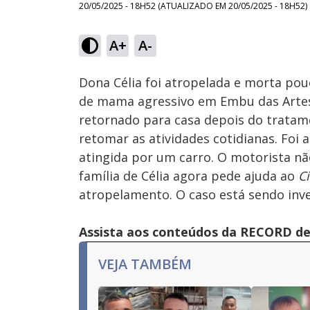
20/05/2025 - 18H52
(ATUALIZADO EM
20/05/2025 - 18H52
)
Loaded
:
17.80%
A+
A-
Ativar
Som
Dona Célia foi atropelada e morta po
de mama agressivo em Embu das Artes, 
retornado para casa depois do tratam
retomar as atividades cotidianas. Foi 
atingida por um carro. O motorista não
família de Célia agora pede ajuda ao
C
atropelamento. O caso está sendo inve
Assista aos conteúdos da RECORD de 
VEJA TAMBÉM