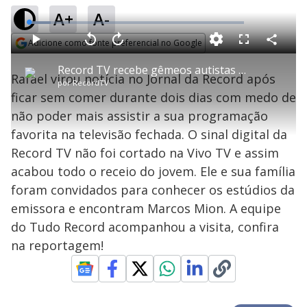
A+
A-
L
o
a
Adicione como fonte preferencial no Google
d
C
P
V
A
P
F
e
o
l
o
v
u
Opens in new window
d
m
a
l
a
l
:
Record TV recebe gêmeos autistas fãs da emissora
p
y
t
n
l
1
Rafael virou notícia no Jornal da Record após
a
a
ç
s
0
por
RecordTV
r
r
a
c
.
t
1
r
l
r
2
ficar sem comer durante dois dias com medo de
i
0
1
e
7
l
s
0
e
%
h
não poder mais assistir a sua programação
e
s
n
a
g
e
r
u
g
favorita na televisão fechada. O sinal digital da
n
u
a
d
n
o
d
Record TV não foi cortado na Vivo TV e assim
s
o
s
acabou todo o receio do jovem. Ele e sua família
y
foram convidados para conhecer os estúdios da
emissora e encontram Marcos Mion. A equipe
M
V
u
d
do Tudo Record acompanhou a visita, confira
o
na reportagem!
i