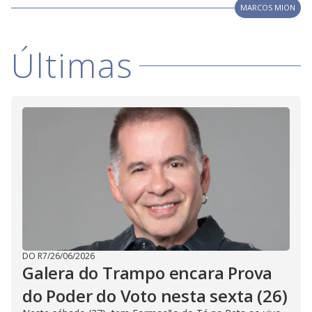
d
MARCOS MION
e
Últimas
o
DO R7
/
26/06/2026
Galera do Trampo encara Prova
do Poder do Voto nesta sexta (26)