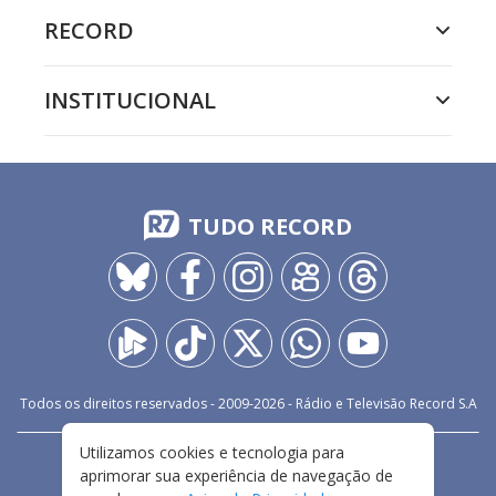
RECORD
INSTITUCIONAL
TUDO RECORD
Todos os direitos reservados - 2009-
2026
- Rádio e Televisão Record S.A
Utilizamos cookies e tecnologia para
CARREIRA
FALE CONOSCO
PRIVACIDADE
aprimorar sua experiência de navegação de
TERMOS E CONDIÇÕES DE USO