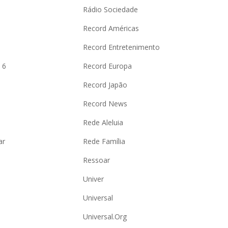
Rádio Sociedade
Record Américas
o
Record Entretenimento
 6
Record Europa
Record Japão
Record News
Rede Aleluia
ar
Rede Família
Ressoar
Univer
Universal
Universal.Org