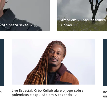
Amor em Ruínas: descubra 
Voto nesta sexta (26)
Gomer
Live Especial: Créo Kellab abre o jogo sobre
 a
Re
polêmicas e expulsão em A Fazenda 17
em