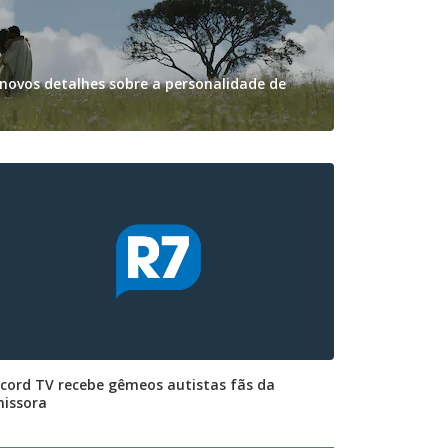
novos detalhes sobre a personalidade de
cord TV recebe gêmeos autistas fãs da
issora