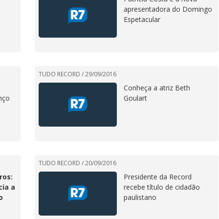
e
apresentadora do Domingo
Espetacular
TUDO RECORD /
29/09/2016
Conheça a atriz Beth
nço
Goulart
TUDO RECORD /
20/09/2016
ros:
Presidente da Record
cia a
recebe título de cidadão
o
paulistano