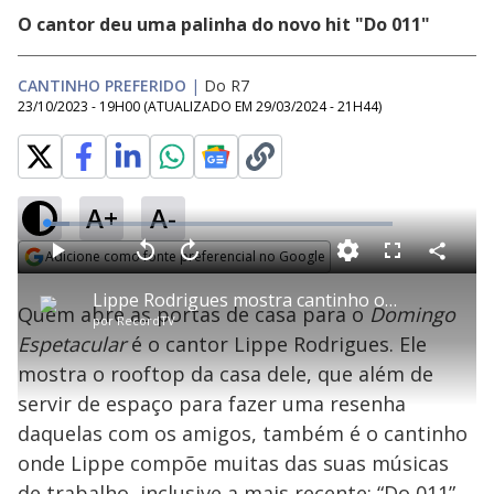
O cantor deu uma palinha do novo hit "Do 011"
CANTINHO PREFERIDO
|
Do R7
23/10/2023 - 19H00
(ATUALIZADO EM
29/03/2024 - 21H44
)
A+
A-
L
o
a
Adicione como fonte preferencial no Google
d
C
P
V
A
P
F
e
o
l
o
v
u
Opens in new window
d
m
a
l
a
l
:
Lippe Rodrigues mostra cantinho onde se inspira para escrever suas músicas | Cantinho Preferido
p
y
t
n
l
6
Quem abre as portas de casa para o
Domingo
a
a
ç
s
.
por
RecordTV
r
r
a
c
7
t
1
r
l
r
6
Espetacular
é o cantor Lippe Rodrigues. Ele
i
0
1
e
%
l
s
0
e
h
mostra o rooftop da casa dele, que além de
e
s
n
a
g
e
r
u
g
servir de espaço para fazer uma resenha
n
u
a
d
n
o
d
daquelas com os amigos, também é o cantinho
s
o
s
onde Lippe compõe muitas das suas músicas
de trabalho, inclusive a mais recente: “Do 011”.