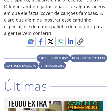
y
O lugar também já foi cenário de alguns vídeos
M
V
u
d
em que ele fazia ‘cover’ de canções famosas. E,
o
claro que além de mostrar esse cantinho
i
especial, ele deu uma palinha do novo hit para
a gente! Vem conferir!
d
e
CANTINHO PREFERIDO
DOMINGO ESPETACULAR
CONTEÚDO EXCLUSIVO
LIPPE RODRIGUES
o
Últimas