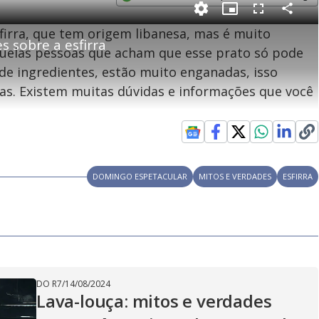
e
Opens in new window
P
C
P
F
m
o
i
u
sfirra, que tem origem libanesa, mas é muito
m
c
l
p
 sobre a esfirra
a
t
l
a
u
s
aquelas pessoas que acham que esse prato só pode
r
r
c
i
t
e
r
de ingredientes, estão muito enganadas, isso
i
-
e
l
l
n
i
e
V
h
n
n
itas. Existem muitas dúvidas e informações que você
e
a
-
i
l
r
P
o
i
c
n
c
i
t
d
u
g
a
a
r
d
e
e
T
i
DOMINGO ESPETACULAR
MITOS E VERDADES
ESFIRRA
m
y
e
V
DO R7
/
14/08/2024
Lava-louça: mitos e verdades