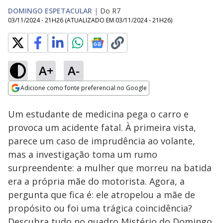
DOMINGO ESPETACULAR
|
Do R7
03/11/2024 - 21H26
(ATUALIZADO EM
03/11/2024 - 21H26
)
A+
A-
Loaded
:
100.00%
Adicione como fonte preferencial no Google
Subtitles
Ativar
Som
Opens in new window
Um estudante de medicina pega o carro e
provoca um acidente fatal. À primeira vista,
parece um caso de imprudência ao volante,
mas a investigação toma um rumo
surpreendente: a mulher que morreu na batida
era a própria mãe do motorista. Agora, a
pergunta que fica é: ele atropelou a mãe de
propósito ou foi uma trágica coincidência?
Descubra tudo no quadro Mistério do Domingo.