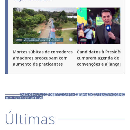
Mortes súbitas de corredores
Candidatos à Presidência
amadores preocupam com
cumprem agenda de
aumento de praticantes
convenções e alianças pel
CASO GENIVALDO
ROBERTO CABRINI
GENIVALDO
GÁS LACRIMOGÊNIO
DOMINGO ESPETACULAR
Últimas