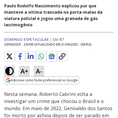
Paulo Rodolfo Nascimento explicou por que
manteve a vítima trancada no porta-malas da
viatura policial e jogou uma granada de gás
lacrimogênio
DOMINGO ESPETACULAR
|
Do R7
20/04/2025 - 23H00
(ATUALIZADO EM
21/04/2025 - 00H53
)
A+
A-
Loaded
:
4.68%
Adicione como fonte preferencial no Google
Subtitles
Ativar
Som
Opens in new window
Nesta semana, Roberto Cabrini volta a
investigar um crime que chocou o Brasil e o
mundo. Em maio de 2022, Genivaldo dos Santos
foi morto por asfixia depois de ser parado em