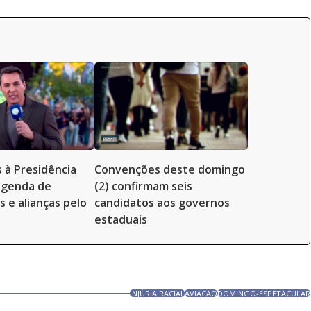
 à Presidência
Convenções deste domingo
genda de
(2) confirmam seis
 e alianças pelo
candidatos aos governos
estaduais
INJÚRIA RACIAL
AVIACAO
DOMINGO-ESPETACULAR