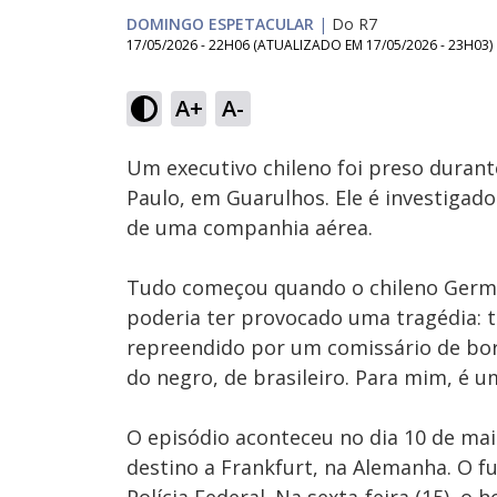
DOMINGO ESPETACULAR
|
Do R7
17/05/2026 - 22H06
(ATUALIZADO EM
17/05/2026 - 23H03
)
Loaded
:
43.11%
A+
A-
Ativar
Som
Um executivo chileno foi preso duran
Paulo, em Guarulhos. Ele é investigado
de uma companhia aérea.
Tudo começou quando o chileno Germá
poderia ter provocado uma tragédia: t
repreendido por um comissário de bord
do negro, de brasileiro. Para mim, é 
O episódio aconteceu no dia 10 de ma
destino a Frankfurt, na Alemanha. O f