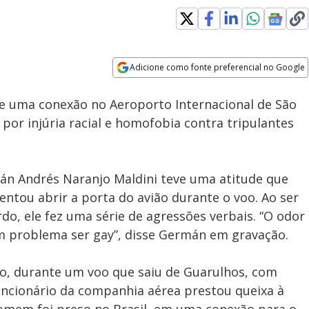
Adicione como fonte preferencial no Google
Subtitles
Velocidade
Opens in new window
te uma conexão no Aeroporto Internacional de São
 por injúria racial e homofobia contra tripulantes
n Andrés Naranjo Maldini teve uma atitude que
entou abrir a porta do avião durante o voo. Ao ser
o, ele fez uma série de agressões verbais. “O odor
um problema ser gay”, disse Germán em gravação.
io, durante um voo que saiu de Guarulhos, com
uncionário da companhia aérea prestou queixa à