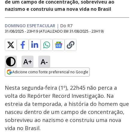
de um campo de concentração, sobreviveu ao
nazismo e construiu uma nova vida no Brasil
DOMINGO ESPETACULAR
|
Do R7
31/08/2025 - 23H19
(ATUALIZADO EM
31/08/2025 - 23H19
)
A+
A-
Loaded
:
61.72%
Adicione como fonte preferencial no Google
Subtitles
Ativar
Som
Opens in new window
Nesta segunda-feira (1º), 22h45 não perca a
volta do Repórter Record Investigação. Na
estreia da temporada, a história do homem que
nasceu dentro de um campo de concentração,
sobreviveu ao nazismo e construiu uma nova
vida no Brasil.