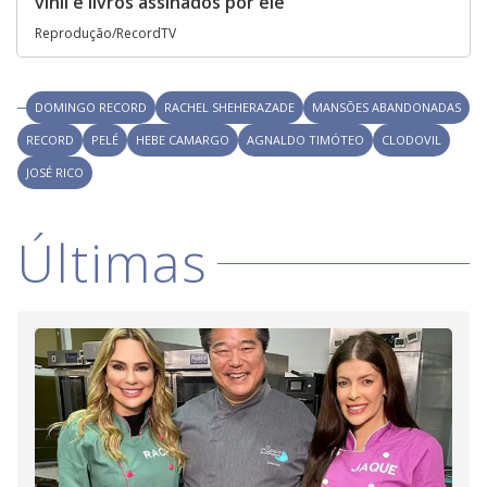
vinil e livros assinados por ele
Reprodução/RecordTV
DOMINGO RECORD
RACHEL SHEHERAZADE
MANSÕES ABANDONADAS
RECORD
PELÉ
HEBE CAMARGO
AGNALDO TIMÓTEO
CLODOVIL
JOSÉ RICO
Últimas