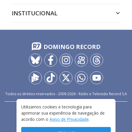
INSTITUCIONAL
DOMINGO RECORD
Todos os direitos reservados - 2009-
2026
- Rádio e Televisão Record S.A
Utilizamos cookies e tecnologia para
CARREIRA
FALE CONOSCO
PRIVACIDADE
aprimorar sua experiência de navegação de
TERMOS E CONDIÇÕES DE USO
acordo com o
Aviso de Privacidade
.