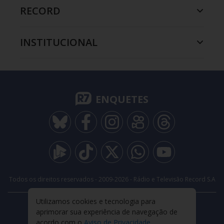
RECORD
INSTITUCIONAL
ENQUETES
Todos os direitos reservados - 2009-
2026
- Rádio e Televisão Record S.A
Utilizamos cookies e tecnologia para
CARREIRA
FALE CONOSCO
PRIVACIDADE
aprimorar sua experiência de navegação de
TERMOS E CONDIÇÕES DE USO
acordo com o
Aviso de Privacidade
.