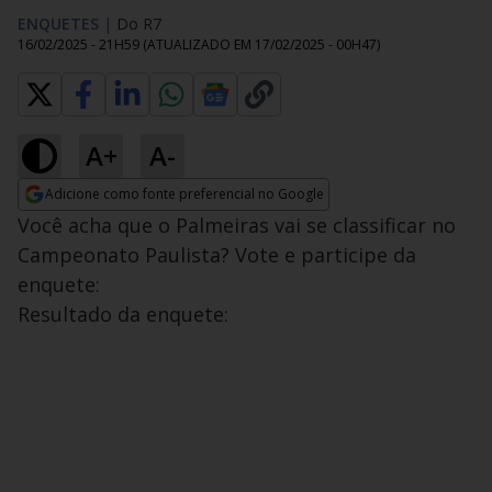
ENQUETES
|
Do R7
16/02/2025 - 21H59
(ATUALIZADO EM
17/02/2025 - 00H47
)
A+
A-
Adicione como fonte preferencial no Google
Opens in new window
Você acha que o Palmeiras vai se classificar no
Campeonato Paulista? Vote e participe da
enquete:
Resultado da enquete: