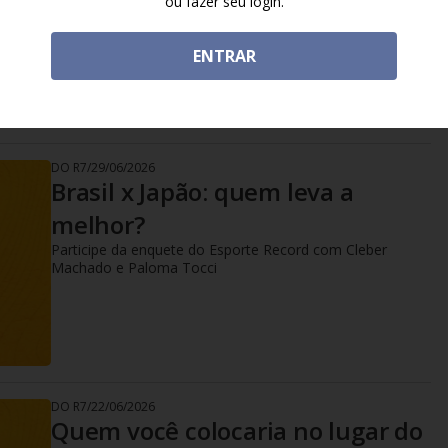
ou fazer seu login.
Participe da enquete do Esporte Record com Cleber
Machado e Paloma Tocci
ENTRAR
DO R7
/
29/06/2026
Brasil x Japão: quem leva a
melhor?
Participe da enquete do Esporte Record com Cleber
Machado e Paloma Tocci
DO R7
/
22/06/2026
Quem você colocaria no lugar do