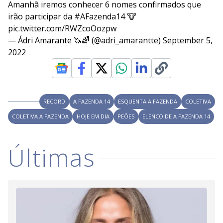
Amanhã iremos conhecer 6 nomes confirmados que
irão participar da
#AFazenda14
🐮
pic.twitter.com/RWZcoOozpw
— Ádri Amarante 🦄🌈 (@adri_amarantte)
September 5,
2022
RECORD
A FAZENDA 14
ESQUENTA A FAZENDA
COLETIVA
COLETIVA A FAZENDA
HOJE EM DIA
PEÕES
ELENCO DE A FAZENDA 14
Últimas