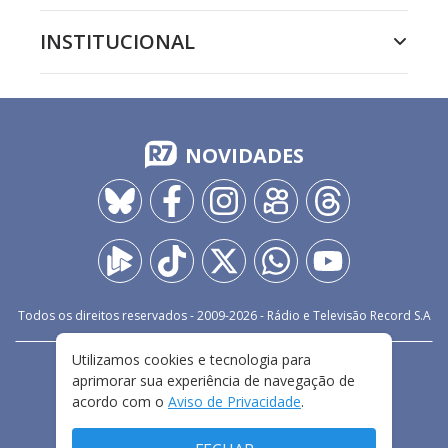
INSTITUCIONAL
NOVIDADES
Todos os direitos reservados - 2009-
2026
- Rádio e Televisão Record S.A
Utilizamos cookies e tecnologia para
CARREIRA
FALE CONOSCO
PRIVACIDADE
aprimorar sua experiência de navegação de
TERMOS E CONDIÇÕES DE USO
acordo com o
Aviso de Privacidade
.