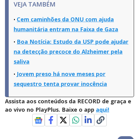
VEJA TAMBÉM
Cem caminhões da ONU com ajuda
humanitária entram na Faixa de Gaza
Boa Notícia: Estudo da USP pode ajudar
na detecção precoce do Alzheimer pela
saliva
Jovem preso há nove meses por
sequestro tenta provar inocência
Assista aos conteúdos da RECORD de graça e
ao vivo no PlayPlus. Baixe o app
aqui!