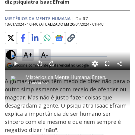
diz psiquiatra Isaac Efraim
MISTÉRIOS DA MENTE HUMANA
|
Do R7
13/01/2024 - 16H40
(ATUALIZADO EM
20/04/2024 - 01H40
)
A+
A-
L
o
a
Adicione como fonte preferencial no Google
d
C
P
V
A
P
F
e
o
l
o
v
u
Opens in new window
d
m
a
l
a
l
:
Mistérios da Mente Humana: Entenda a importância de aprender a dizer não
p
y
t
n
l
5
Algumas pessoas têm medo de dizer não para o
a
a
ç
s
.
por
RecordTV
r
r
a
c
2
t
1
r
l
r
3
outro simplesmente com receio de ofender ou
i
0
1
e
%
l
s
0
e
h
magoar. Mas não é justo fazer coisas que
e
s
n
a
g
e
r
u
g
desagradam a gente. O psiquiatra Isaac Efraim
n
u
a
d
n
o
d
explica a importância de ser humano ser
s
o
s
sincero com ele mesmo e que nem sempre é
y
negativo dizer "não".