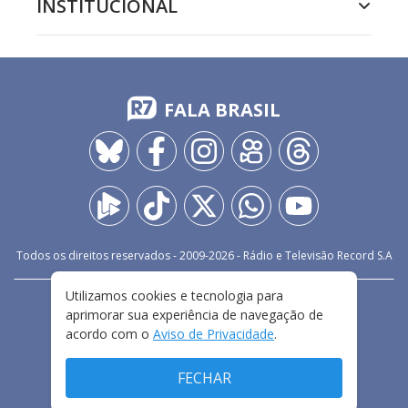
INSTITUCIONAL
FALA BRASIL
Todos os direitos reservados - 2009-
2026
- Rádio e Televisão Record S.A
Utilizamos cookies e tecnologia para
CARREIRA
FALE CONOSCO
PRIVACIDADE
aprimorar sua experiência de navegação de
TERMOS E CONDIÇÕES DE USO
acordo com o
Aviso de Privacidade
.
FECHAR