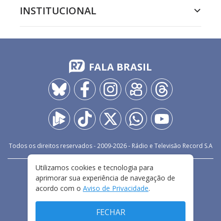
INSTITUCIONAL
FALA BRASIL
Todos os direitos reservados - 2009-
2026
- Rádio e Televisão Record S.A
Utilizamos cookies e tecnologia para
CARREIRA
FALE CONOSCO
PRIVACIDADE
aprimorar sua experiência de navegação de
TERMOS E CONDIÇÕES DE USO
acordo com o
Aviso de Privacidade
.
FECHAR